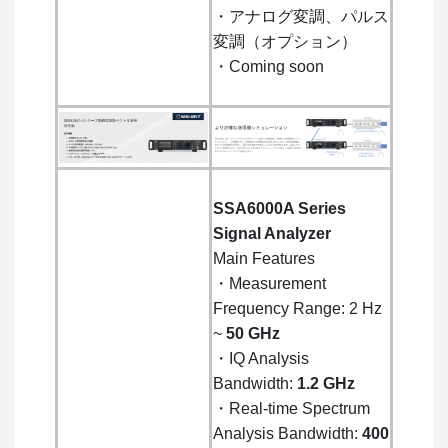
・アナログ変調、パルス
変調（オプション）
・Coming soon
SSA6000A Series
Signal Analyzer
Main Features
・Measurement
Frequency Range: 2 Hz
~
50 GHz
・IQ Analysis
Bandwidth:
1.2 GHz
・Real-time Spectrum
Analysis Bandwidth:
400