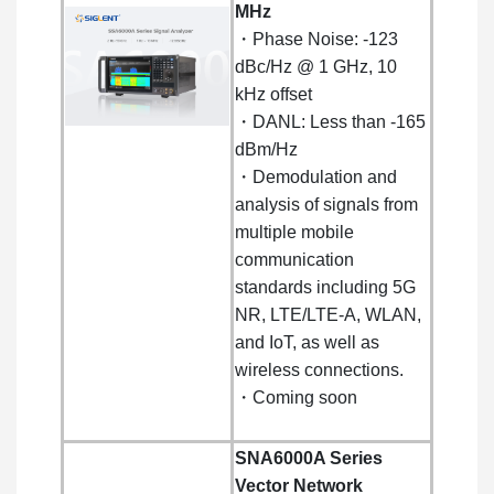
MHz
・Phase Noise: -123
dBc/Hz @ 1 GHz, 10
kHz offset
・DANL: Less than -165
dBm/Hz
・Demodulation and
analysis of signals from
multiple mobile
communication
standards including 5G
NR, LTE/LTE-A, WLAN,
and IoT, as well as
wireless connections.
・Coming soon
SNA6000A Series
Vector Network