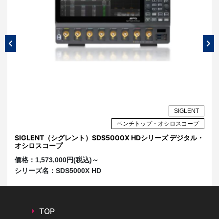
NT
SIGLENT
プ
ベンチトップ・オシロスコープ
ル・
SIGLENT（シグレント）SDS5000X HDシリーズ デジタル・
光
オシロスコープ
価
価格：
1,573,000円(税込)～
シ
シリーズ名：
SDS5000X HD
TOP