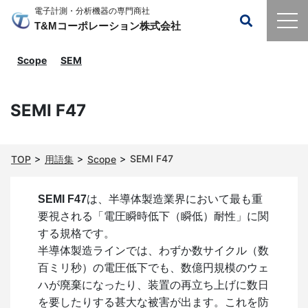
電子計測・分析機器の専門商社
T&Mコーポレーション株式会社
Scope
SEM
SEMI F47
SEMI F47
TOP
用語集
Scope
SEMI F47
は、半導体製造業界において最も重
要視される「電圧瞬時低下（瞬低）耐性」に関
する規格です。
半導体製造ラインでは、わずか数サイクル（数
百ミリ秒）の電圧低下でも、数億円規模のウェ
ハが廃棄になったり、装置の再立ち上げに数日
を要したりする甚大な被害が出ます。これを防