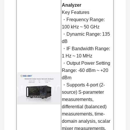
Analyzer
Key Features
・Frequency Range:
100 kHz ~ 50 GHz
・Dynamic Range: 135
dB
・IF Bandwidth Range:
1 Hz ~ 10 MHz
・Output Power Setting
Range: -60 dBm ~ +20
dBm
・Supports 4-port (2-
source) S-parameter
measurements,
differential (balanced)
measurements, time-
domain analysis, scalar
mixer measurements,