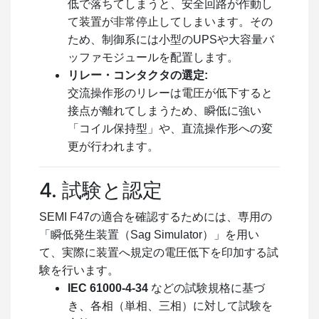
低で落ちてしまうと、安全回路が作動し
て装置が非常停止してしまいます。その
ため、制御系には小型のUPSや大容量バ
ッファモジュールを配置します。
リレー・コンタクタの選定:
交流操作形のリレーは電圧が低下すると
接点が離れてしまうため、瞬低に強い
「コイル保持型」や、直流操作形への変
更が行われます。
4. 試験と認定
SEMI F47の適合を確認するためには、専用の
「瞬低発生装置（Sag Simulator）」を用い
て、実際に装置へ規定の電圧低下を印加する試
験を行います。
IEC 61000-4-34
などの試験規格に基づ
き、各相（単相、三相）に対して試験を