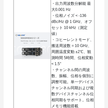
・出力周波数分解能 最
大0.001 Hz
・位相ノイズ < -136
dBc/Hz @ 1 GHz、オフ
セット 10 kHz（測定
値）
・コヒーレントモード、
搬送周波数 = 10 GHz、
周囲温度変動 ±2℃、観
測時間 5時間、位相変動
< 1.5°
・チャンネル間の周波
数、振幅、位相を個別に
調整可能。単一デバイス
チャンネル同期および複
数デバイスチャンネル位
相同期をサポート。位相
メモリ機能搭載