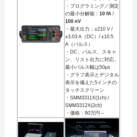
・プログラミング／測定
の最小分解能：
10 fA
/
100 nV
・最大出力：±210 V /
±3.03 A（DC）/ ±10.5
A（パルス）
・DC、パルス、スキャ
ン、リスト出力に対応。
最小パルス幅は50μs
・グラフ表示とデジタル
表示を備えた5インチの
タッチスクリーン
・SMM3311X(1ch) /
SMM3312X(2ch)
・価格：90万円～