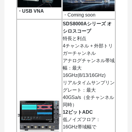
・USB VNA
・Coming soon
SDS8000Aシリーズ オ
シロスコープ
特長と利点
4チャンネル + 外部トリ
ガーチャンネル
アナログチャンネル帯域
幅：最大
16GHz(8/13/16GHz)
リアルタイムサンプリン
グレート：最大
40GSa/s（全チャンネル
同時）
12ビットADC
低ノイズフロア：
16GHz帯域幅で