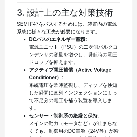
3. 設計上の主な対策技術
SEMI F47をパスするためには、装置内の電源
系統に様々な工夫が必要になります。
DCバスのエネルギー蓄積:
電源ユニット（PSU）の二次側バルクコ
ンデンサの容量を増やし、瞬低時の電圧
ドロップを抑えます。
アクティブ電圧補償（Active Voltage
Conditioner）:
系統電圧を常時監視し、ディップを検知
した瞬間に直列インジェクションによっ
て不足分の電圧を補う装置を導入しま
す。
センサー・制御系の絶縁と保持:
メインの動力（モータなど）が止まらな
くても、制御用のDC電源（24V等）が瞬