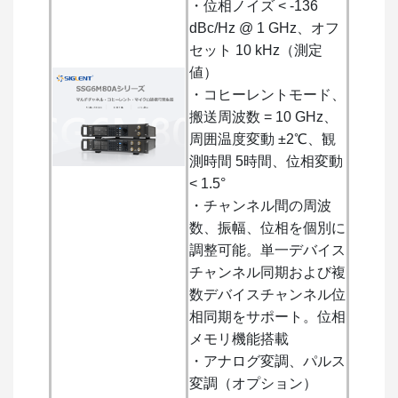
・位相ノイズ < -136
dBc/Hz @ 1 GHz、オフ
セット 10 kHz（測定
値）
・コヒーレントモード、
搬送周波数 = 10 GHz、
周囲温度変動 ±2℃、観
測時間 5時間、位相変動
< 1.5°
・チャンネル間の周波
数、振幅、位相を個別に
調整可能。単一デバイス
チャンネル同期および複
数デバイスチャンネル位
相同期をサポート。位相
メモリ機能搭載
・アナログ変調、パルス
変調（オプション）