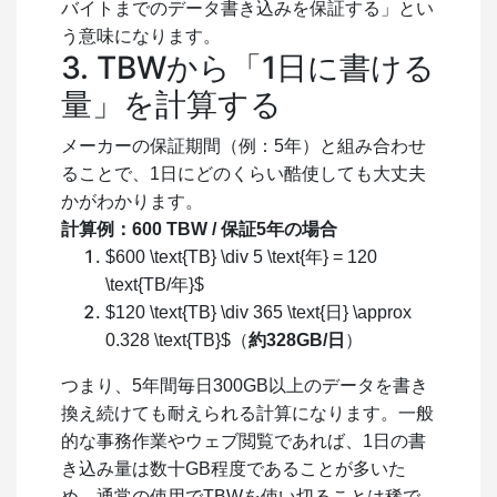
バイトまでのデータ書き込みを保証する」とい
う意味になります。
3. TBWから「1日に書ける
量」を計算する
メーカーの保証期間（例：5年）と組み合わせ
ることで、1日にどのくらい酷使しても大丈夫
かがわかります。
計算例：600 TBW / 保証5年の場合
$600 \text{TB} \div 5 \text{年} = 120
\text{TB/年}$
$120 \text{TB} \div 365 \text{日} \approx
0.328 \text{TB}$
（
約328GB/日
）
つまり、5年間毎日300GB以上のデータを書き
換え続けても耐えられる計算になります。一般
的な事務作業やウェブ閲覧であれば、1日の書
き込み量は数十GB程度であることが多いた
め、通常の使用でTBWを使い切ることは稀で