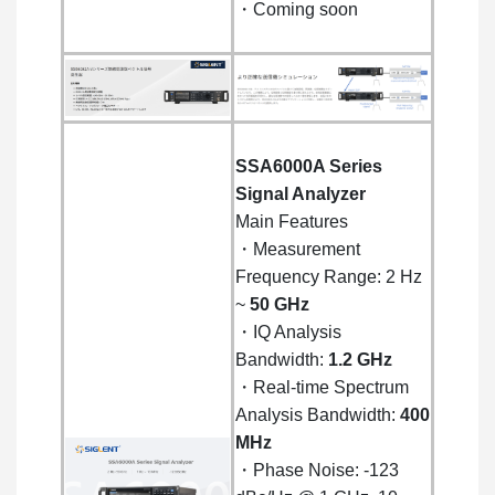
・Coming soon
SSA6000A Series
Signal Analyzer
Main Features
・Measurement
Frequency Range: 2 Hz
~
50 GHz
・IQ Analysis
Bandwidth:
1.2 GHz
・Real-time Spectrum
Analysis Bandwidth:
400
MHz
・Phase Noise: -123