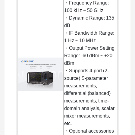
・Frequency Range:
100 kHz ~ 50 GHz
・Dynamic Range: 135
dB
・IF Bandwidth Range:
1 Hz ~ 10 MHz
・Output Power Setting
Range: -60 dBm ~ +20
dBm
・Supports 4-port (2-
source) S-parameter
measurements,
differential (balanced)
measurements, time-
domain analysis, scalar
mixer measurements,
etc.
・Optional accessories