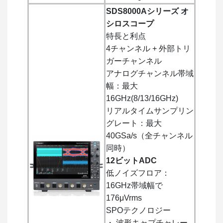
SDS8000Aシリーズ オ
シロスコープ
特長と利点
4チャンネル + 外部トリ
ガーチャンネル
アナログチャンネル帯域
幅：最大
16GHz(8/13/16GHz)
リアルタイムサンプリン
グレート：最大
40GSa/s（全チャンネル
同時）
12ビットADC
低ノイズフロア：
16GHz帯域幅で
176μVrms
SPOテクノロジー
・ 波形キャプチャレー