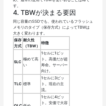
す。
4. TBWが決まる要因
同じ容量のSSDでも、使われているフラッシュ
メモリのタイプ（保存方式）によってTBWは
大きく変わります。
保存
耐久性
特徴
方式
（TBW）
1セルに1ビッ
極めて高
ト。高価だが超
SLC
い
寿命。サーバー
向け。
1セルに3ビッ
TLC
標準
ト。現在の主
流。
1セルに4ビッ
ト。安価で大容
QLC
低め