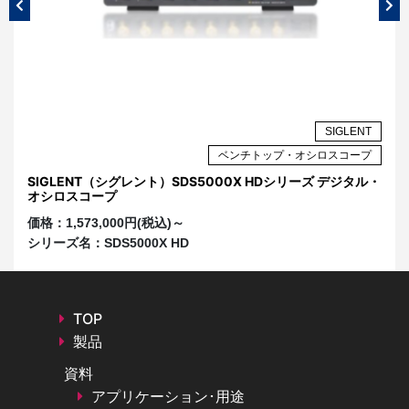
NT
SIGLENT
プ
ベンチトップ・オシロスコープ
・オ
SIGLENT（シグレント）SDS5000X HDシリーズ デジタル・
S
オシロスコープ
オ
価格：
1,573,000円(税込)～
価
シリーズ名：
SDS5000X HD
シ
TOP
製品
資料
アプリケーション･用途