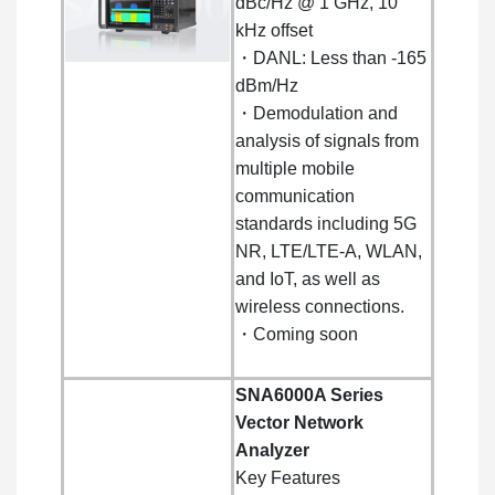
dBc/Hz @ 1 GHz, 10
kHz offset
・DANL: Less than -165
dBm/Hz
・Demodulation and
analysis of signals from
multiple mobile
communication
standards including 5G
NR, LTE/LTE-A, WLAN,
and IoT, as well as
wireless connections.
・Coming soon
SNA6000A Series
Vector Network
Analyzer
Key Features