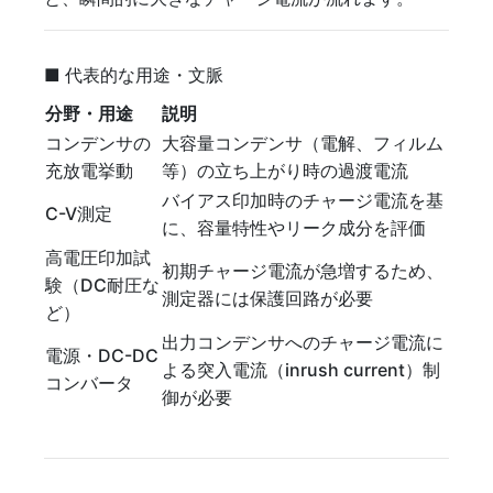
■ 代表的な用途・文脈
分野・用途
説明
コンデンサの
大容量コンデンサ（電解、フィルム
充放電挙動
等）の立ち上がり時の過渡電流
バイアス印加時のチャージ電流を基
C-V測定
に、容量特性やリーク成分を評価
高電圧印加試
初期チャージ電流が急増するため、
験（DC耐圧な
測定器には保護回路が必要
ど）
出力コンデンサへのチャージ電流に
電源・DC-DC
よる突入電流（inrush current）制
コンバータ
御が必要