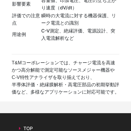
容量値、印加電圧、電圧の立ち上が
影響要素
り速度（dV/dt）
評価での注意
瞬時の大電流に対する機器保護、リ
点
ーク電流との識別
C-V測定、絶縁評価、電源設計、突
用途例
入電流解析など
T&Mコーポレーションでは、チャージ電流を高速
かつ高分解能で測定可能なソースメジャー機器や
C-V特性アナライザを取り揃えており、
半導体評価・絶縁膜解析・高電圧部品の初期挙動評
価など、多様なアプリケーションに対応可能です。
TOP