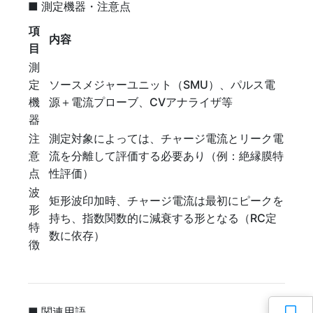
■ 測定機器・注意点
項
内容
目
測
定
ソースメジャーユニット（SMU）、パルス電
機
源＋電流プローブ、CVアナライザ等
器
注
測定対象によっては、チャージ電流とリーク電
意
流を分離して評価する必要あり（例：絶縁膜特
点
性評価）
波
矩形波印加時、チャージ電流は最初にピークを
形
持ち、指数関数的に減衰する形となる（RC定
特
数に依存）
徴
■ 関連用語