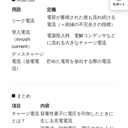
サポート
用語
定義
電荷が蓄積された後も流れ続ける
リーク電流
電流（＝絶縁の不完全さの指標）
突入電流
電源投入時、電解コンデンサなど
（inrush
に流れる大きなチャージ電流
current）
ディスチャージ
電流（放電電
貯めた電荷を放出する際の電流
流）
■ まとめ
項目
内容
チャージ電流
容量性素子に電圧を印加したときに
とは？
生じる充電電流