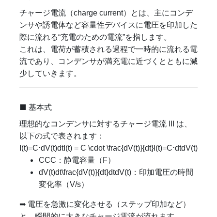
チャージ電流（charge current）とは、主にコンデ
ンサや誘電体など容量性デバイスに電圧を印加した
際に流れる“充電のための電流”を指します。
これは、電荷が蓄積される過程で一時的に流れる電
流であり、コンデンサが満充電に近づくとともに減
少していきます。
■ 基本式
理想的なコンデンサに対するチャージ電流
II
I
は、
以下の式で表されます：
I(t)=C⋅dV(t)dtI(t) = C \cdot \frac{dV(t)}{dt}
I
(
t
)
=
C
⋅
d
t
d
V
(
t
)
CC
C
：静電容量（F）
dV(t)dt\frac{dV(t)}{dt}
d
t
d
V
(
t
)
：印加電圧の時間
変化率（V/s）
➡ 電圧を急激に変化させる（ステップ印加など）
と、瞬間的に大きなチャージ電流が流れます。