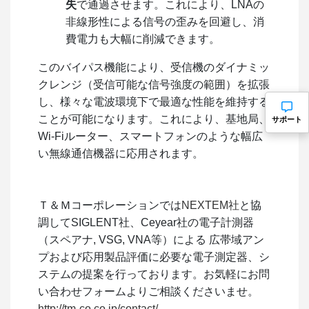
失
で通過させます。これにより、LNAの
非線形性による信号の歪みを回避し、消
費電力も大幅に削減できます。
このバイパス機能により、受信機のダイナミッ
クレンジ（受信可能な信号強度の範囲）を拡張
し、様々な電波環境下で最適な性能を維持する
ことが可能になります。これにより、基地局、
サポート
Wi-Fiルーター、スマートフォンのような幅広
い無線通信機器に応用されます。
Ｔ＆Ｍコーポレーションでは
NEXTEM社
と協
調してSIGLENT社、Ceyear社の電子計測器
（スペアナ, VSG, VNA等）による 広帯域アン
プおよび応用製品評価に必要な電子測定器、シ
ステムの提案を行っております。お気軽にお問
い合わせフォームよりご相談くださいませ。
http://tm-co.co.jp/contact/