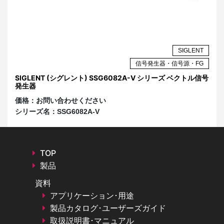
AR
SIGLENT
ザ
信号発生器・信号源・FG
イ
SIGLENT (シグレント) SSG6082A-V シリーズ ベクトル信号
S
発生器
ザ
価格：
お問い合わせください
価
シリーズ名：
SSG6082A-V
シ
TOP
製品
資料
アプリケーション･用途
製品カタログ･ユーザーズガイド
取扱説明書･マニュアル