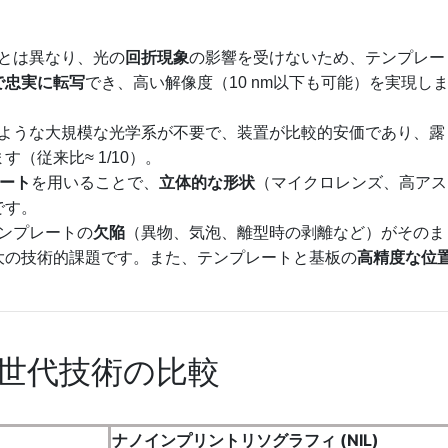
スとは異なり、光の
回折現象
の影響を受けないため、テンプレー
で忠実に転写
でき、高い解像度（10 nm以下も可能）を実現し
置のような大規模な光学系が不要で、装置が比較的安価であり、露
（従来比≈ 1/10）。
レート
を用いることで、
立体的な形状
（マイクロレンズ、高アス
です。
テンプレートの
欠陥
（異物、気泡、離型時の剥離など）がそのま
大の技術的課題です。また、テンプレートと基板の
高精度な位
次世代技術の比較
ナノインプリントリソグラフィ (NIL)