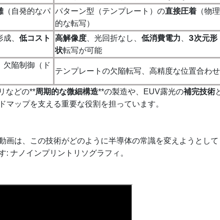
離
（自発的なパ
パターン型（テンプレート）の
直接圧着
（物理
的な転写）
形成、
低コスト
高解像度
、光回折なし、
低消費電力
、
3次元形
状
転写が可能
、欠陥制御（ド
テンプレートの欠陥転写、高精度な位置合わせ
などの**
周期的な微細構造
**の製造や、
EUV露光の
補完技術
ドマップを支える重要な役割を担っています。
動画は、この技術がどのように半導体の常識を変えようとして
す: ナノインプリントリソグラフィ。