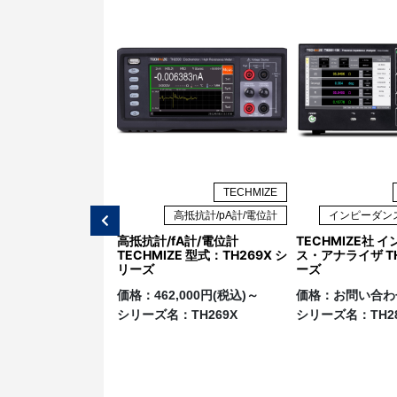
TECHMIZE
TECHMIZE
ース・メジャー・ユニ
高抵抗計/pA計/電位計
インピーダン
高抵抗計/fA計/電位計
TECHMIZE社 
ZE 社 高精度ソース・
TECHMIZE 型式：TH269X シ
ス・アナライザ TH
ユニット 型式：
リーズ
ーズ
価格：
462,000円(税込)～
価格：
お問い合わ
,800円(税込)～
シリーズ名：
TH269X
シリーズ名：
TH2
：
TH199X