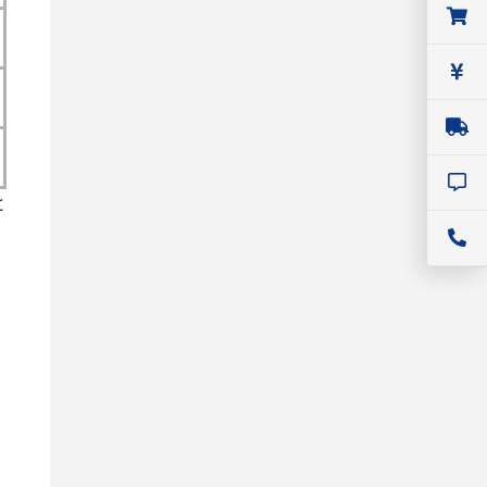
SIGLENT
ベンチトップ・オシロスコープ
と
SIGLENT (シグレント) SDS1000X
HDシリーズ デジタル・ストレージ・
オシロスコープ
価格：
198,000円(税込)～
シリーズ名：
SDS1000X HD