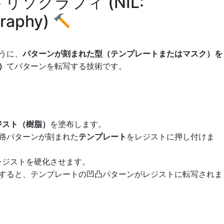
トリソグラフィ (
NIL
:
graphy)
うに、
パターンが刻まれた型（テンプレートまたはマスク）を
）
てパターンを転写する技術です。
ジスト（樹脂）
を塗布します。
回路パターンが刻まれた
テンプレート
をレジストに押し付けま
、レジストを硬化させます。
離すると、テンプレートの凹凸パターンがレジストに転写されま