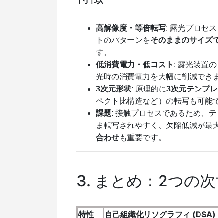
高解像度・等倍転写
: 露光プロセ
トのパターンを
そのままのサイズ
す。
低消費電力・低コスト
: 露光装
光時の消費電力を大幅に削減できます
3次元形状
: 原理的に
3次元テンプ
ペクト比構造など）の転写も可能
課題
: 接触プロセスであるため、
ま転写されやすく、欠陥低減が最
合わせ
も重要です。
3. まとめ：2つの
特性
自己組織化リソグラフィ (DSA)