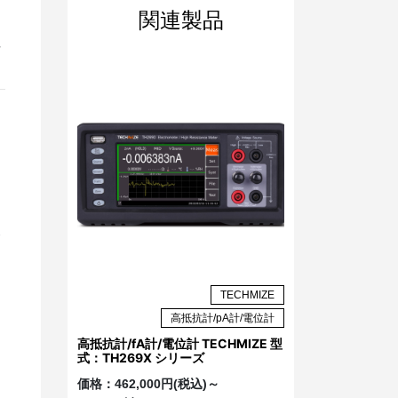
関連製品
注
ト
TECHMIZE
高抵抗計/pA計/電位計
高抵抗計/fA計/電位計 TECHMIZE 型
式：TH269X シリーズ
価格：
462,000円(税込)～