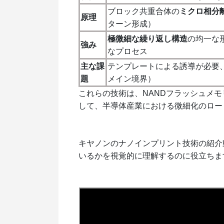
ブロック共重合体の
ミクロ相分
原理
ターン形成）
極微細な繰り返し構造
の均一な
強み
なプロセス
主な課
テンプレートによる誘導が必要
題
メイン境界）
これらの技術は、NAND
フラッシュメモリ
して、半導体産業における微細化のロー
キヤノンのナノインプリント技術の紹介
いるかを視覚的に理解するのに役立ちま