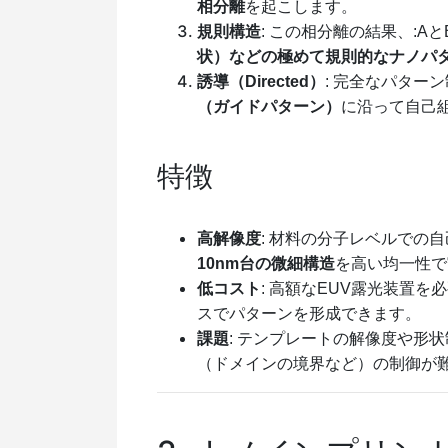
相分離
を起こします。
規則構造
: この相分離の結果、:A
と
状）などの極めて規則的なナノパ
誘導（Directed）
: 完全なパター
（ガイドパターン）
に沿って自己
特徴
高解像度
: 材料の分子レベルでの
10nm台の微細構造
を高い均一性で
低コスト
: 高額なEUV露光装置
スでパターンを形成できます。
課題
: テンプレートの解像度や形
（ドメインの境界など）の制御が