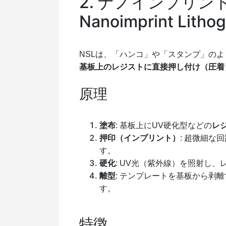
2. ナノインプリン
Nanoimprint Litho
NSLは、「ハンコ」や「スタンプ」のよ
基板上のレジストに直接押し付け（圧着
原理
塗布
: 基板上にUV硬化型などの
レ
押印（インプリント）
: 超微細な
す。
硬化
: UV光（紫外線）を照射し
離型
: テンプレートを基板から剥
す。
特徴