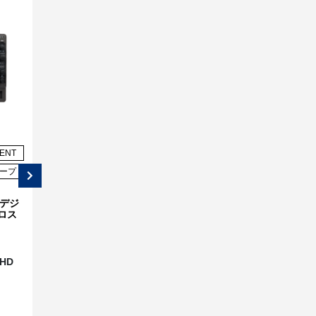
LENT
TECHMIZE
TECHMIZE
ープ
インピーダンスアナライザ
高精度ソース・メジャー・ユニ
ット
インピーダンスアナライザ
TECHMIZE 社 高精度ソース・
 デジ
TECHMIZE 型式：
メジャー・ユニット 型式：
ロス
TH2836【4Hz-8.5MHz】
TH199X
価格：
820,600円(税込)～
価格：
734,800円(税込)～
～
シリーズ名：
TH2836
シリーズ名：
TH199X
 HD