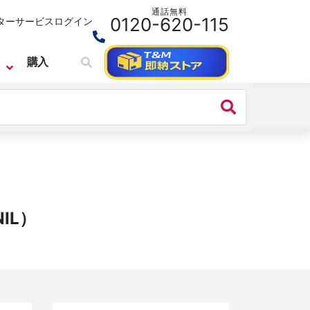
通話無料
0120-620-115
ターサービス
ログイン
購入
TECHMIZE
高精度ソース・メジャー・ユニット
TECHMIZE 社 高精度ソース・メジ
IL）
ャー・ユニット 型式：TH199X
価格：
734,800円(税込)～
シリーズ名：
TH199X