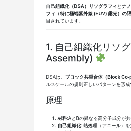
自己組織化（
DSA
）リソグラフィ
と
ナノ
フィ（特に極端紫外線 (
EUV
) 露光）
目されています。
1. 自己組織化リソグ
Assembly)
DSAは、
ブロック共重合体（Block Co-po
ルスケールの規則正しいパターンを形成
原理
材料
:A
とB
の異なる高分子成分が共
自己組織化
: 熱処理（アニール）を