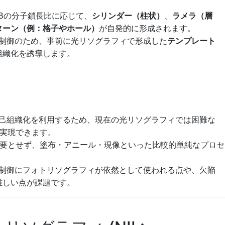
B
の分子鎖長比に応じて、
シリンダー（柱状）
、
ラメラ（層
ターン（例：格子やホール）
が自発的に形成されます。
ン制御のため、事前に光リソグラフィで形成した
テンプレート
組織化を誘導します。
自己組織化を利用するため、現在の光リソグラフィでは困難な
実現できます。
を必要とせず、塗布・アニール・現像といった比較的単純なプロセ
状制御にフォトリソグラフィが依然として使われる点や、欠陥
難しい点が課題です。