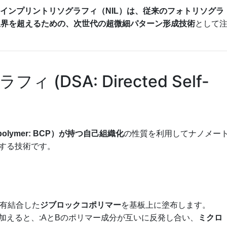
インプリントリソグラフィ（
NIL
）は、従来のフォトリソグラ
の限界を超えるための、次世代の超微細パターン形成技術
として
ラフィ (
DSA
: Directed Self-
lymer:
BCP
）が持つ自己組織化
の性質を利用してナノメー
する技術です。
有結合した
ジブロックコポリマー
を基板上に塗布します。
加えると、:A
とB
のポリマー成分が互いに反発し合い、
ミクロ