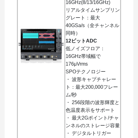
16GHz(8/13/16GHz)
リアルタイムサンプリン
グレート：最大
40GSa/s（全チャンネル
同時）
12ビットADC
低ノイズフロア：
16GHz帯域幅で
176μVrms
SPOテクノロジー
・ 波形キャプチャレー
ト：最大200,000フレー
ム/秒
・ 256段階の波形輝度と
色温度表示をサポート
・ 最大2Gポイント/チャ
ンネルのストレージ容量
・ デジタルトリガー