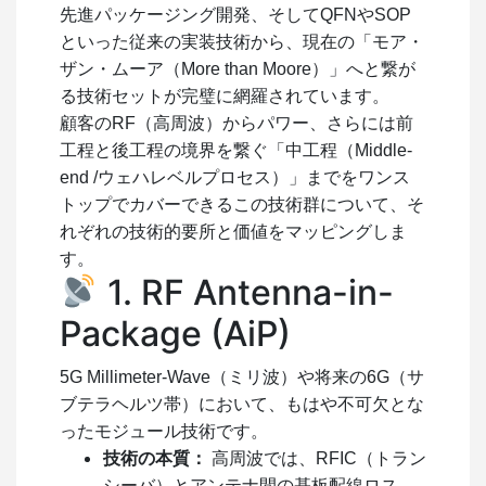
先進パッケージング開発、そしてQFNやSOP
といった従来の実装技術から、現在の「モア・
ザン・ムーア（More than Moore）」へと繋が
る技術セットが完璧に網羅されています。
顧客のRF（高周波）からパワー、さらには前
工程と後工程の境界を繋ぐ「中工程（Middle-
end /ウェハレベルプロセス）」までをワンス
トップでカバーできるこの技術群について、そ
れぞれの技術的要所と価値をマッピングしま
す。
1. RF Antenna-in-
Package (AiP)
5G Millimeter-Wave（ミリ波）や将来の6G（サ
ブテラヘルツ帯）において、もはや不可欠とな
ったモジュール技術です。
技術の本質：
高周波では、RFIC（トラン
シーバ）とアンテナ間の基板配線ロス