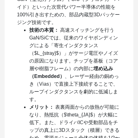
イド）といった次世代パワー半導体の性能を
100%引き出すための、部品内蔵型3Dパッケー
ジング技術です。
技術の本質：
高速スイッチングを行う
GaN/SiCでは、従来のワイヤボンディン
グによる「寄生インダクタンス
（
$L_{stray}$
）」がサージ電圧やノイズ
の原因になります。チップを基板（コア
層や樹脂フレーム）の内部に
埋め込み
（Embedded）
、レーザー経由の銅めっ
き（Vias）で直接上下接続することで、
ループインダクタンスを劇的に低減しま
す。
メリット：
表裏両面からの放熱が可能に
なり、熱抵抗（
$\theta_{JA}$
）が大幅に
低下。また、ドライバICや受動部品をチ
ップの真上に3Dスタック（積層）できる
ため、電源モジュール全体の体積を1/2〜