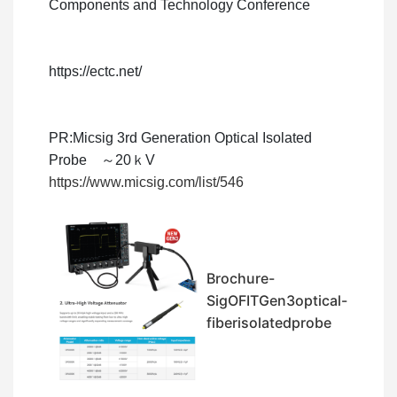
Components and Technology Conference
https://ectc.net/
PR:Micsig 3rd Generation Optical Isolated
Probe ～20ｋV
https://www.micsig.com/list/546
Brochure-
SigOFITGen3optical-
fiberisolatedprobe