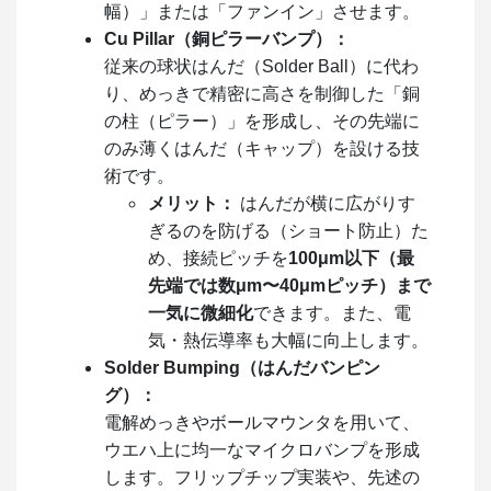
幅）」または「ファンイン」させます。
Cu Pillar（銅ピラーバンプ）：
従来の球状はんだ（Solder Ball）に代わ
り、めっきで精密に高さを制御した「銅
の柱（ピラー）」を形成し、その先端に
のみ薄くはんだ（キャップ）を設ける技
術です。
メリット：
はんだが横に広がりす
ぎるのを防げる（ショート防止）た
め、接続ピッチを
100μm以下（最
先端では数μm〜40μmピッチ）まで
一気に微細化
できます。また、電
気・熱伝導率も大幅に向上します。
Solder Bumping（はんだバンピン
グ）：
電解めっきやボールマウンタを用いて、
ウエハ上に均一なマイクロバンプを形成
します。フリップチップ実装や、先述の