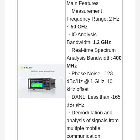
Main Features
・Measurement
Frequency Range: 2 Hz
~
50 GHz
・IQ Analysis
Bandwidth:
1.2 GHz
・Real-time Spectrum
Analysis Bandwidth:
400
MHz
・Phase Noise: -123
dBc/Hz @ 1 GHz, 10
kHz offset
・DANL: Less than -165
dBm/Hz
・Demodulation and
analysis of signals from
multiple mobile
communication