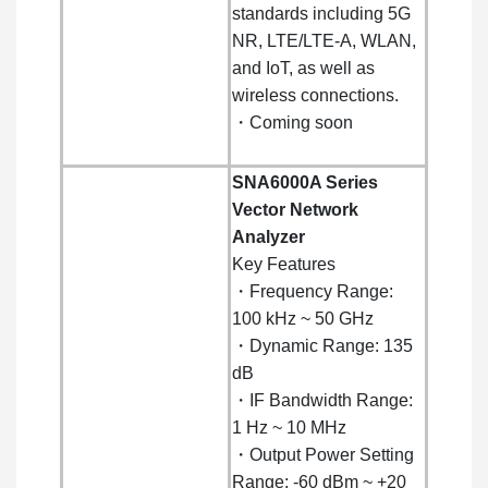
standards including 5G
NR, LTE/LTE-A, WLAN,
and IoT, as well as
wireless connections.
・Coming soon
SNA6000A Series
Vector Network
Analyzer
Key Features
・Frequency Range:
100 kHz ~ 50 GHz
・Dynamic Range: 135
dB
・IF Bandwidth Range:
1 Hz ~ 10 MHz
・Output Power Setting
Range: -60 dBm ~ +20