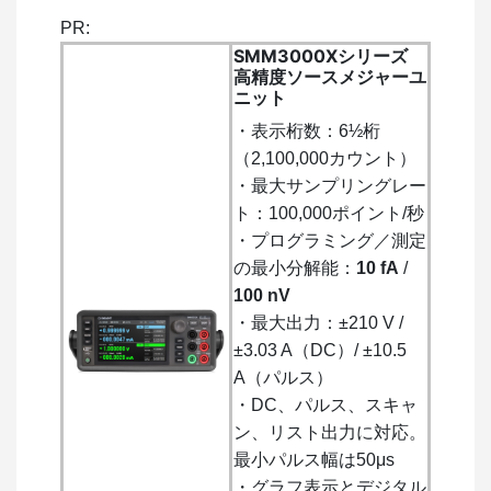
PR:
SMM3000Xシリーズ
高精度ソースメジャーユ
ニット
・表示桁数：6½桁
（2,100,000カウント）
・最大サンプリングレー
ト：100,000ポイント/秒
・プログラミング／測定
の最小分解能：
10 fA
/
100 nV
・最大出力：±210 V /
±3.03 A（DC）/ ±10.5
A（パルス）
・DC、パルス、スキャ
ン、リスト出力に対応。
最小パルス幅は50μs
・グラフ表示とデジタル