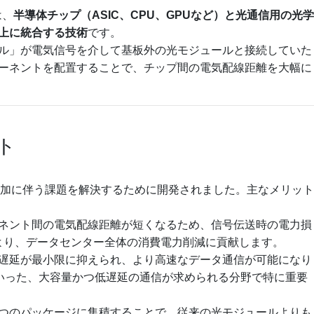
は、
半導体チップ（ASIC、CPU、GPUなど）と光通信用の光学
上に統合する技術
です。
ル」が電気信号を介して基板外の光モジュールと接続していた
ーネントを配置することで、チップ間の電気配線距離を大幅に
ト
増加に伴う課題を解決するために開発されました。主なメリット
ーネント間の電気配線距離が短くなるため、信号伝送時の電力損
より、データセンター全体の消費電力削減に貢献します。
や遅延が最小限に抑えられ、より高速なデータ通信が可能になり
といった、大容量かつ低遅延の通信が求められる分野で特に重要
一つのパッケージに集積することで、従来の光モジュールよりも