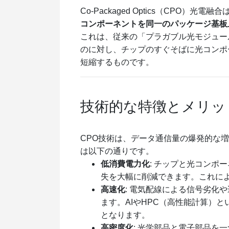
Co-Packaged Optics（CPO）光電融合
コンポーネントを同一のパッケージ基板
これは、従来の「プラガブル光モジュー
のに対し、チップのすぐそばに光コンポ
短縮するものです。
技術的な特徴とメリッ
CPO技術は、データ通信量の爆発的な
は以下の通りです。
低消費電力化
: チップと光コンポ
失を大幅に削減できます。これに
高速化
: 電気配線による信号劣化
ます。AIやHPC（高性能計算）
となります。
高密度化
: 光学部品と電子部品を