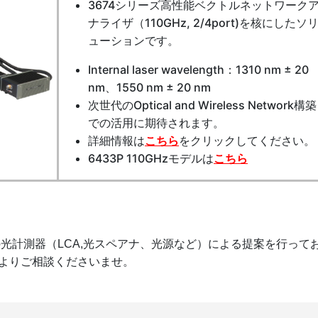
3674シリーズ高性能ベクトルネットワーク
ナライザ
（110GHz, 2/4port)を核にしたソ
ューションです。
Internal laser wavelength：1310 nm ± 20
nm、1550 nm ± 20 nm
次世代のOptical and Wireless Network構築
での活用に期待されます。
詳細情報は
こちら
をクリックしてください。
6433P 110GHzモデルは
こちら
社の光計測器（LCA,光スペアナ、光源など）による提案を行って
よりご相談くださいませ。