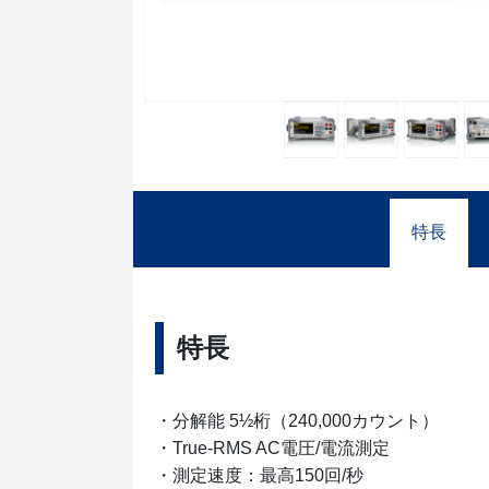
特長
特長
・分解能 5½桁（240,000カウント）
・True-RMS AC電圧/電流測定
・測定速度：最高150回/秒