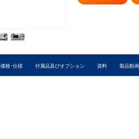
価格･仕様
付属品及びオプション
資料
製品動