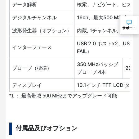
データ解析
検索、ナビゲート、ヒスト
デジタルチャンネル
16ch、最大500 MSa/s、
サポート
波形発生器（オプション）
内蔵, 1チャンネル, 最大50 MHz
USB 2.0 ホストx2、USB
インターフェース
FAIL）
350 MHzパッシブ
プローブ（標準）
200
プローブ 4本
ディスプレイ
10.1インチ TFT-LCD タ
*1 ： 最高帯域 500 MHzまでアップグレード可能
付属品及びオプション