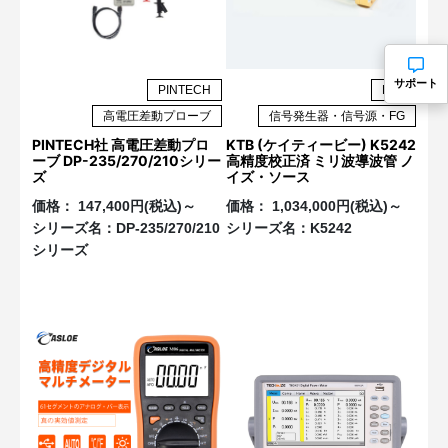
サポート
PINTECH
KTB
高電圧差動プローブ
信号発生器・信号源・FG
PINTECH社 高電圧差動プロ
KTB (ケイティービー) K5242
ーブ DP-235/270/210シリー
高精度校正済 ミリ波導波管 ノ
ズ
イズ・ソース
価格：
147,400円(税込)～
価格：
1,034,000円(税込)～
シリーズ名：
DP-235/270/210
シリーズ名：
K5242
シリーズ