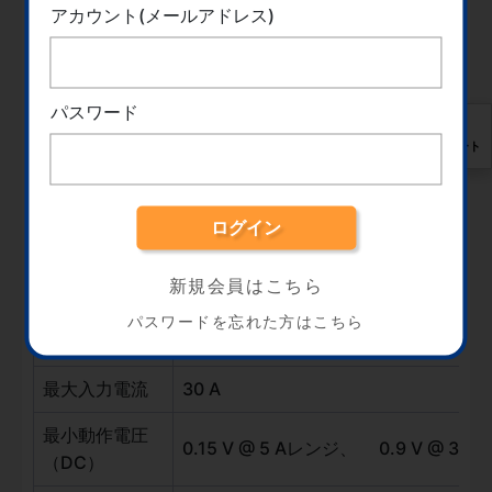
アカウント(メールアドレス)
パスワード
価格･仕様
サポート
型名
SDL1020X
SDL1020X-E
価格（税込）
￥132,000
￥96,800
新規会員はこちら
最大入力電力
200 W
パスワードを忘れた方はこちら
最大入力電圧
150 V
最大入力電流
30 A
最小動作電圧
0.15 V @ 5 Aレンジ、 0.9 V @ 30
（DC）