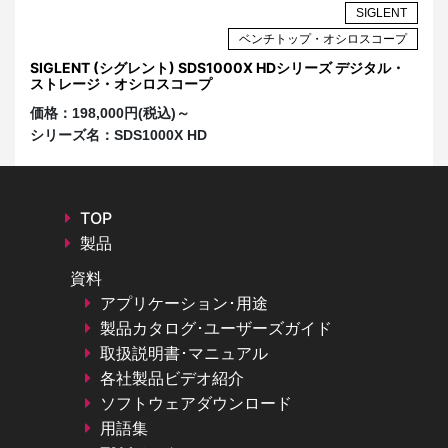
NT
SIGLENT
プ
ベンチトップ・オシロスコープ
ル・
SIGLENT (シグレント) SDS1000X HDシリーズ デジタル・
S
ストレージ・オシロスコープ
オ
価格：
198,000円(税込)～
価
シリーズ名：
SDS1000X HD
シ
TOP
製品
資料
アプリケーション･用途
製品カタログ･ユーザーズガイド
取扱説明書･マニュアル
各社製品ビデオ紹介
ソフトウェアダウンロード
用語集