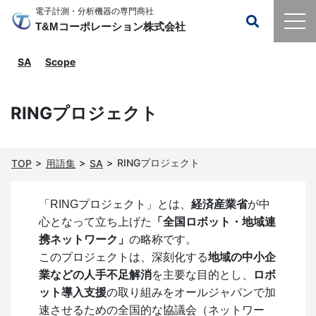
電子計測・分析機器の専門商社
T&Mコーポレーション株式会社
SA
Scope
RINGプロジェクト
RINGプロジェクト
TOP
用語集
SA
「RINGプロジェクト」とは、
経済産業省
が中
心となって立ち上げた
「全国ロボット・地域連
携ネットワーク」
の略称です。
このプロジェクトは、深刻化する
地域の中小企
業などの人手不足解消
を主要な目的とし、
ロボ
ット導入支援
の取り組みをオールジャパンで加
速させるための全国的な協議会（ネットワー