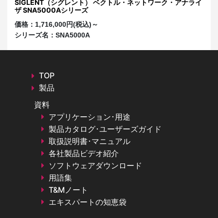
イ
SIGLENT（シグレント） ベクトル・ネットワーク・アナライ
S
ザ SNA5000Aシリーズ
ザ
価格：
1,716,000円(税込)～
価
シリーズ名：
SNA5000A
シ
TOP
製品
資料
アプリケーション･用途
製品カタログ･ユーザーズガイド
取扱説明書･マニュアル
各社製品ビデオ紹介
ソフトウェアダウンロード
用語集
T&Mノート
エキスパートの知恵袋