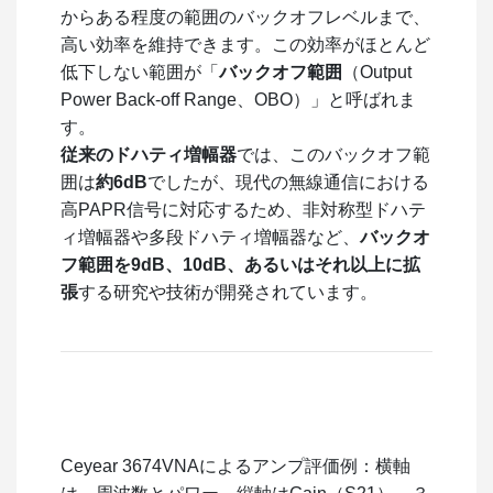
からある程度の範囲のバックオフレベルまで、
高い効率を維持できます。この効率がほとんど
低下しない範囲が「
バックオフ範囲
（Output
Power Back-off Range、OBO）」と呼ばれま
す。
従来のドハティ増幅器
では、このバックオフ範
囲は
約6dB
でしたが、現代の無線通信における
高PAPR信号に対応するため、非対称型ドハテ
ィ増幅器や多段ドハティ増幅器など、
バックオ
フ範囲を9dB、10dB、あるいはそれ以上に拡
張
する研究や技術が開発されています。
Ceyear 3674VNAによるアンプ評価例：横軸