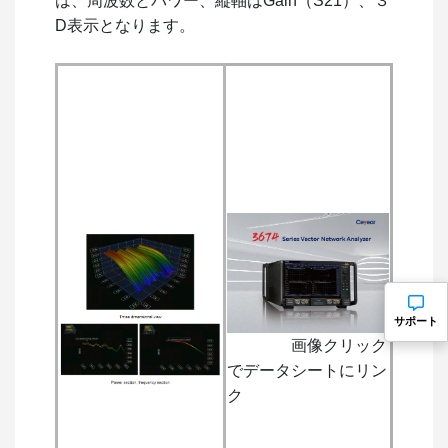
は、周波数とパワー、縦軸はGain（S21）、３
D表示となります。
サポート
画像クリック
でデータシートにリン
ク