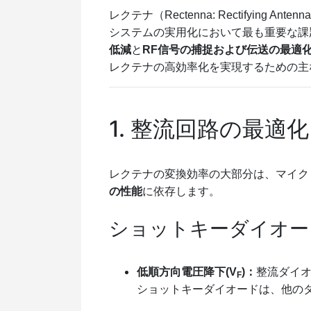
レクテナ（Rectenna: Rectifyin
システムの実用化において最も重要な課
低減
と
RF信号の捕捉および伝送の最適
レクテナの高効率化を実現するための主
1. 整流回路の最適
レクテナの変換効率の大部分は、マイク
の性能
に依存します。
ショットキーダイオー
低順方向電圧降下(V
)：
整流ダイ
F
ショットキーダイオードは、他の