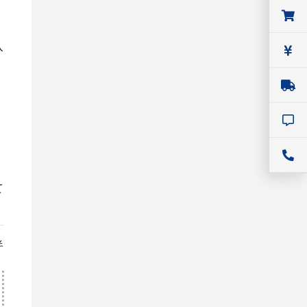
入
CEYEAR
ハンドヘルド・スペクトラムアナライ
ザ
Ceyear社(セイヤー) 4024シリー
ズ ハンドヘルド・リアルタイム・
スペクトラムアナライザ
価格：
お問い合わせください
て
シリーズ名：
4024シリーズ
半