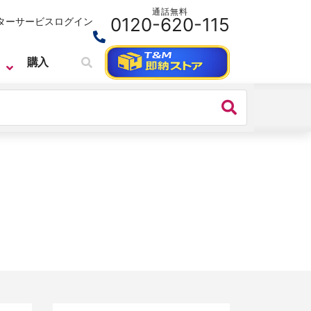
通話無料
0120-620-115
ターサービス
ログイン
購入
SIGLENT
ベンチトップ・スペクトラムアナライ
ザ
SIGLENT （シグレント）スペクトラ
ム・アナライザ SSA3000X PLUSシ
リーズ
価格：
242,000円(税込)～
シリーズ名：
SSA3000X PLUS