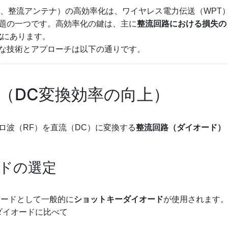
g Antenna、整流アンテナ）の高効率化は、ワイヤレス電力伝送（WPT
題の一つです。高効率化の鍵は、主に
整流回路における損失の
化
にあります。
な技術とアプローチは以下の通りです。
化（DC変換効率の向上）
ロ波（RF）を直流（DC）に変換する
整流回路（ダイオード）
ドの選定
オードとして一般的に
ショットキーダイオード
が使用されます
ダイオードに比べて