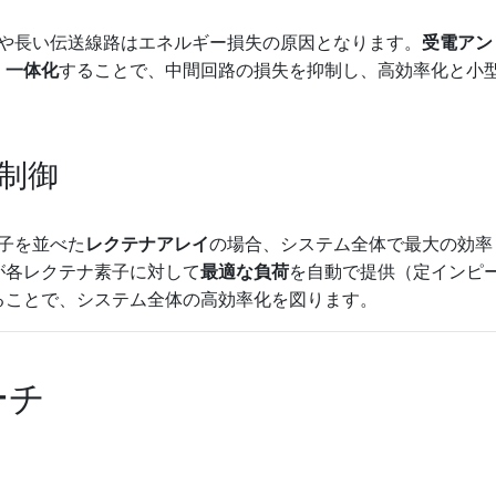
クタや長い伝送線路はエネルギー損失の原因となります。
受電アン
・一体化
することで、中間回路の損失を抑制し、高効率化と小
制御
素子を並べた
レクテナアレイ
の場合、システム全体で最大の効率
が各レクテナ素子に対して
最適な負荷
を自動で提供（定インピ
ることで、システム全体の高効率化を図ります。
ーチ