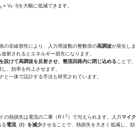
∝ V
⋅I)を大幅に低減できます。
ss
F
流回路の非線形性により、入力周波数の整数倍の
高調波
が発生しま
ら放射されるとエネルギー損失になります。
を設けて高調波を反射させ、整流回路内に閉じ込める
ことで、
用し、効率を向上させます。
ナと一体で設計する手法も研究されています。
2
ードの熱損失は電流の二乗（R⋅I
）で与えられます。入力
マイク
れる
電流（I）を減少
させることで、熱損失を大きく低減し、効