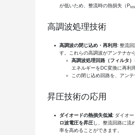
が低いため、整流時の熱損失（P
lo
高調波処理技術
高調波の閉じ込め・再利用
: 整
す。これらの高調波がアンテナか
高調波処理回路（フィルタ）
エネルギーをDC変換に再利
この閉じ込め回路を、アンテ
昇圧技術の応用
ダイオードの熱損失低減
: ダイオ
ロ波電圧を昇圧
し、整流回路に流
率を高めることができます。