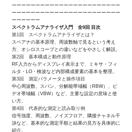
ーーーーーーーーーーーーーーーーーーーーーーー
ーーーーーーーーーーーーーーーーーーーーーーー
ーーーーーー
スペクトラムアナライザ入門 全9回 目次
第1回 スペクトラムアナライザとは？
スペアナの基本原理、周波数軸で見るという考え
方、オシロスコープとの違いなどをやさしく解説。
第2回 基本構成と動作原理
RF入力からディスプレイ表示まで、ミキサ・フィ
ルタ・LO・検波など内部構成要素の基本を整理。
第3回 測定パラメータと操作項目
中心周波数、スパン、分解能帯域幅（RBW）、ビ
デオ帯域幅（VBW）など、主要な設定の意味と使
い方。
第4回 代表的な測定と読み取り例
信号強度、周波数、ノイズフロア、隣接チャネル干
渉など、基本的な測定手順と結果の見方を具体的に
紹介。