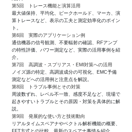
第5回 トレース機能と演算活用
最大値保持、平均化、ピークホールド、マーカ、演
算トレースなど、表示の工夫と測定効率化のポイン
ト。
第6回 実際のアプリケーション例
通信機器の信号観測、不要輻射の確認、RFアンプ
の特性評価、パワー測定など、実際の活用事例を紹
介。
第7回 高調波・スプリアス・EMI対策への活用
ノイズ源の特定、高調波成分の可視化、EMC予備
測定などへの活用例と注意点を解説。
第8回 トラブル事例とその対策
周波数ずれ、レベル不一致、感度不足など、現場で
起きやすいトラブルとその原因・対策を具体的に解
説。
第9回 発展的な使い方と技術動向
リアルタイムスペアナやベクトル解析機能の概要、
FFT方式との比較、最新のスペアナ事情を紹介。