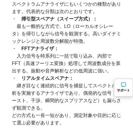
スペクトラムアナライザにもいくつかの種類があり
ます。代表的な分類は次のとおりです。
・
掃引型スペアナ（スイープ方式）：
最も一般的な方式で、LO（ローカルオシレー
タ）を掃引しながら信号を観測する。高いダイナミ
ックレンジと周波数分解能が特徴。
・
FFTアナライザ：
入力信号を時系列に一括で取り込み、内部で
FFT（高速フーリエ変換）処理して周波数成分を算
出する。振動や音声解析などの低周波に強い。
・
リアルタイムスペアナ：
継ぎ目なく連続的に信号を捕捉してスペクトル解
サポート
析を実施するアナライザであり、偶発的な信号（バ
ースト、干渉、瞬間的なスプリアスなど）も漏らさ
ず観測できる。
どの方式も一長一短があり、測定対象や目的に応じ
て選ぶ必要があります。