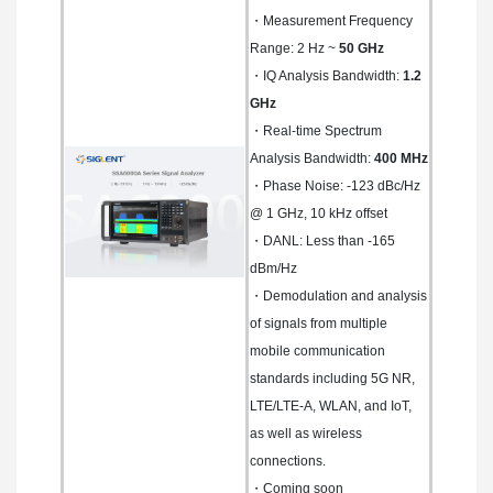
・Measurement Frequency
Range: 2 Hz ~
50 GHz
・IQ Analysis Bandwidth:
1.2
GHz
・Real-time Spectrum
Analysis Bandwidth:
400 MHz
・Phase Noise: -123 dBc/Hz
@ 1 GHz, 10 kHz offset
・DANL: Less than -165
dBm/Hz
・Demodulation and analysis
of signals from multiple
mobile communication
standards including 5G NR,
LTE/LTE-A, WLAN, and IoT,
as well as wireless
connections.
・Coming soon