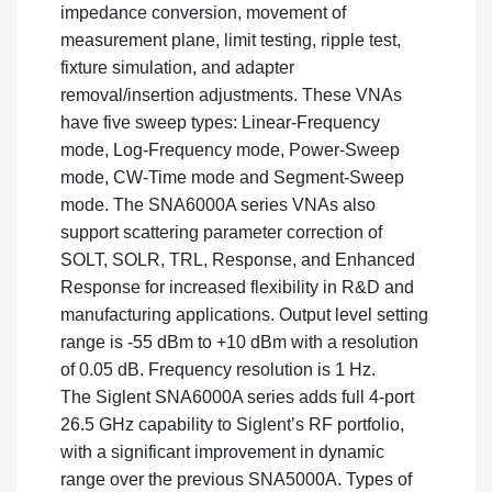
impedance conversion, movement of
measurement plane, limit testing, ripple test,
fixture simulation, and adapter
removal/insertion adjustments. These VNAs
have five sweep types: Linear-Frequency
mode, Log-Frequency mode, Power-Sweep
mode, CW-Time mode and Segment-Sweep
mode. The SNA6000A series VNAs also
support scattering parameter correction of
SOLT, SOLR, TRL, Response, and Enhanced
Response for increased flexibility in R&D and
manufacturing applications. Output level setting
range is -55 dBm to +10 dBm with a resolution
of 0.05 dB. Frequency resolution is 1 Hz.
The Siglent SNA6000A series adds full 4-port
26.5 GHz capability to Siglent’s RF portfolio,
with a significant improvement in dynamic
range over the previous SNA5000A. Types of