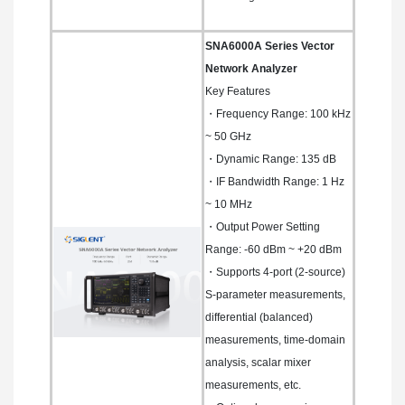
SNA6000A Series Vector
Network Analyzer
Key Features
・Frequency Range: 100 kHz
~ 50 GHz
・Dynamic Range: 135 dB
・IF Bandwidth Range: 1 Hz
~ 10 MHz
・Output Power Setting
Range: -60 dBm ~ +20 dBm
・Supports 4-port (2-source)
S-parameter measurements,
differential (balanced)
measurements, time-domain
analysis, scalar mixer
measurements, etc.