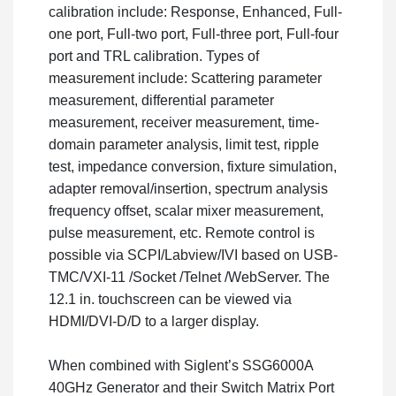
calibration include: Response, Enhanced, Full-
one port, Full-two port, Full-three port, Full-four
port and TRL calibration. Types of
measurement include: Scattering parameter
measurement, differential parameter
measurement, receiver measurement, time-
domain parameter analysis, limit test, ripple
test, impedance conversion, fixture simulation,
adapter removal/insertion, spectrum analysis
frequency offset, scalar mixer measurement,
pulse measurement, etc. Remote control is
possible via SCPI/Labview/IVI based on USB-
TMC/VXI-11 /Socket /Telnet /WebServer. The
12.1 in. touchscreen can be viewed via
HDMI/DVI-D/D to a larger display.
When combined with Siglent’s SSG6000A
40GHz Generator and their Switch Matrix Port