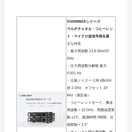
SSG6M80Aシリーズ
マルチチャネル・コヒーレン
ト・マイクロ波信号発生器
主な特長
・最大周波数 13.6 GHz/20
GHz
・出力周波数分解能 最大
0.001 Hz
・位相ノイズ < -136 dBc/Hz
@ 1 GHz、オフセット 10
kHz（測定値）
・コヒーレントモード、搬送
周波数 = 10 GHz、周囲温度変
動 ±2℃、観測時間 5時間、位
相変動 < 1.5°
・チャンネル間の周波数、振