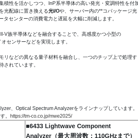
集積性を活かしつつ、InP系半導体の高い発光・変調特性を付
を光配線に置き換える
光I/O
や、サーバー内の**コパッケージ光
、データセンターの消費電力と遅延を大幅に削減します。
II-V族半導体などを融合することで、高感度かつ小型の
やバイオセンサーなどを実現します。
モリなどの異なる量子材料を融合し、一つのチップ上で処理す
待されています。
Analyzer、Optical Spectrum Analyzerをラインナップしています。
ます。
https://tm-co.co.jp/mwe2025/
■
6433 Lightwave Component
Analyzer（最大周波数：110GHzまで）