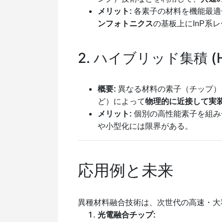
メリット:
各素子の材料を機能最適
ンフォトニクス
の基板上にInP系
2. ハイブリッド集積 (Hybr
概要:
異なる材料の素子（チップ）
ど）によって
物理的に近接して実
メリット:
個別の高性能素子を組み
や小型化には限界がある。
応用例と未来
異種材料融合技術は、次世代の高速・大
光電融合チップ: