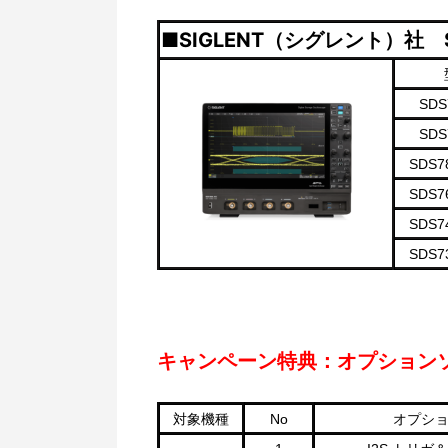
■SIGLENT（シグレント）社 SDS
SDS
SDS
SDS7
SDS7
SDS7
SDS7
キャンペーン特典：オプションソ
対象機種
No
オプシ