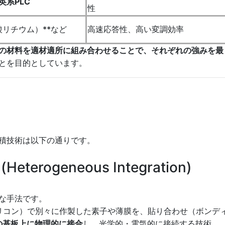
英系PLC
性
ブ酸リチウム）**など
高速応答性、高い変調効率
の材料を適材適所に組み合わせることで、それぞれの強みを最
とを目的としています。
積技術は以下の通りです。
erogeneous Integration)
な手法です。
シリコン）で別々に作製した素子や薄膜を、貼り合わせ（ボンデ
の基板上に物理的に接合
し、光学的・電気的に接続する技術。