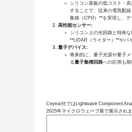
シリコン基板の低コスト・高
することで、従来の電気配線
集積（CPO）**を実現し
高性能センサー:
シリコン上の光回路と特殊なI
**LiDAR（ライダー）**
量子デバイス:
将来的に、量子光源や量子メ
る
量子集積回路
への応用も期
Ceyear社ではLightwave Component 
2025年マイクロウェーブ展で展示され