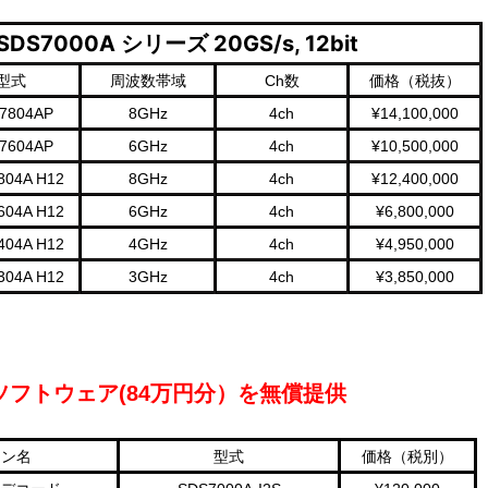
7000A シリーズ 20GS/s, 12bit
型式
周波数帯域
Ch数
価格（税抜）
7804AP
8GHz
4ch
¥14,100,000
7604AP
6GHz
4ch
¥10,500,000
804A H12
8GHz
4ch
¥12,400,000
604A H12
6GHz
4ch
¥6,800,000
404A H12
4GHz
4ch
¥4,950,000
304A H12
3GHz
4ch
¥3,850,000
フトウェア(84万円分）を無償提供
ョン名
型式
価格（税別）