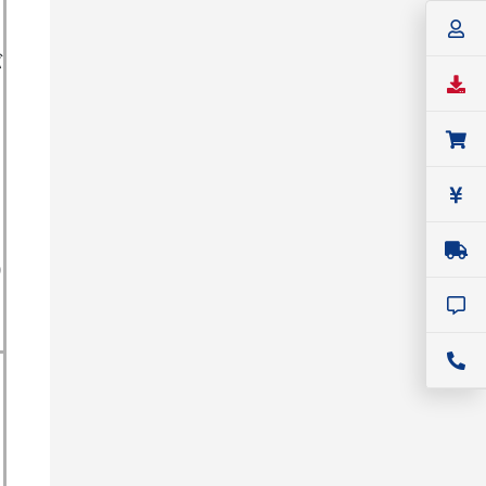
バ
SIGLENT
信号発生器・信号源・FG
SIGLENT (シグレント) SSG6082A-
V シリーズ ベクトル信号発生器
価格：
お問い合わせください
0
シリーズ名：
SSG6082A-V