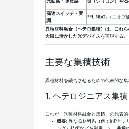
光回路・導波路
Si（シリコン）や石
高速スイッチ・変
**LiNbO₃（ニオ
調
異種材料融合（ヘテロ集積）は、これら
大限に活かした光デバイス
を実現するこ
主要な集積技術
異種材料を融合させるための代表的な集
1. ヘテロジニアス集積 (Het
これが「異種材料融合と集積」の代表的
概要:
異なる材料系（例：InPと
ング）技術などを利用して、
共通