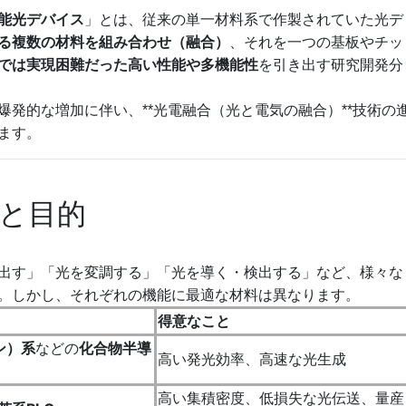
能光デバイス
」とは、従来の単一材料系で作製されていた光デ
る複数の材料を組み合わせ（融合）
、それを一つの基板やチッ
では実現困難だった高い性能や多機能性
を引き出す研究開発分
発的な増加に伴い、**光電融合（光と電気の融合）**技術の
ます。
と目的
出す」「光を変調する」「光を導く・検出する」など、様々な
。しかし、それぞれの機能に最適な材料は異なります。
得意なこと
ン）系
などの
化合物半導
高い発光効率、高速な光生成
高い集積密度、低損失な光伝送、量産