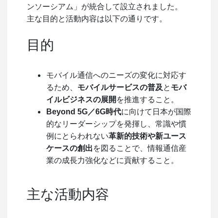
ンソーシアム」が統合して設立されました。
主な目的と活動内容は以下の通りです。
目的
モバイル通信へのニーズの変化に対応す
るため、
モバイルサービスの普及
と
モバ
イルビジネスの展開
を推進すること。
Beyond 5G／6G時代
に向けて日本が国際
的なリーダーシップを発揮し、常識や慣
例にとらわれない
革新的技術や新ユース
ケースの創出
を図ることで、情報通信産
業の成長力強化などに貢献すること。
主な活動内容