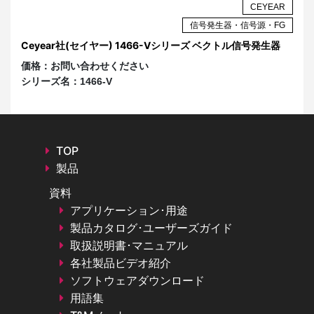
AR
CEYEAR
ザ
信号発生器・信号源・FG
イ
Ceyear社(セイヤー) 1466-Vシリーズ ベクトル信号発生器
C
タ
価格：
お問い合わせください
価
シリーズ名：
1466-V
シ
TOP
製品
資料
アプリケーション･用途
製品カタログ･ユーザーズガイド
取扱説明書･マニュアル
各社製品ビデオ紹介
ソフトウェアダウンロード
用語集