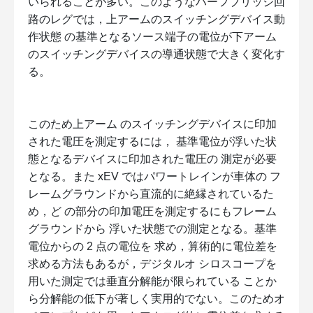
いられることが多い。このようなハーフブリッジ回
路のレグでは，上アームのスイッチングデバイス動
作状態 の基準となるソース端子の電位が下アーム
のスイッチングデバイスの導通状態で大きく変化す
る。
このため上アーム のスイッチングデバイスに印加
された電圧を測定するには， 基準電位が浮いた状
態となるデバイスに印加された電圧の 測定が必要
となる。また xEV ではパワートレインが車体の フ
レームグラウンドから直流的に絶縁されているた
め，ど の部分の印加電圧を測定するにもフレーム
グラウンドから 浮いた状態での測定となる。基準
電位からの 2 点の電位を 求め，算術的に電位差を
求める方法もあるが，デジタルオ シロスコープを
用いた測定では垂直分解能が限られている ことか
ら分解能の低下が著しく実用的でない。このためオ