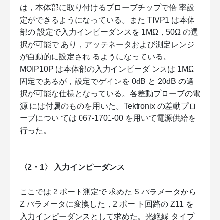
は，本体部に取り付けるプローブチップで倍 率設
定ができるようになっている。また TIVP1 は本体
部の 設定で入力インピーダンスを 1MΩ，50Ω の選
択が可能で あり，アッテネータおよび測定レンジ
が自動的に設定され るようになっている。
MOIP10P は本体部の入力インピーダ ンスは 1MΩ
固定であるが，設定でゲインを 0dB と 20dB の選
択が可能な仕様となっている。各差動プローブの電
源 には付属のものを用いた。Tektronix の差動プロ
ーブについ ては 067-1701-00 を用いて電源供給を
行った。
〈2・1〉 入力インピーダンス
ここでは 2 ポート測定で 求めた S パラメータから
Z パラメータに変換した，2 ポー ト回路の Z11 を
入力インピーダンスとして求めた。光絶縁 タイプ