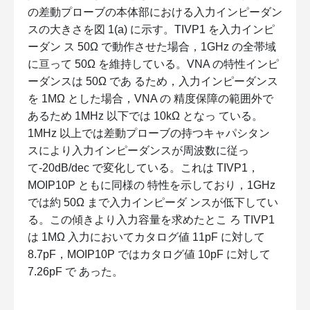
の差動プローブの本体部における入力インピーダン
スの大きさを図 1(a) に示す。TIVP1 を入力インピ
ーダン ス 50Ω で動作させた場合，1GHz の全帯域
に亘って 50Ω を維持している。VNA の特性インピ
ーダンスは 50Ω であ るため，入力インピーダンス
を 1MΩ とした場合，VNA の 精度保障の範囲外で
あるため 1MHz 以下では 10kΩ となっ ている。
1MHz 以上では差動プローブの持つキャパシタン
スにより入力インピーダンスが周波数に従っ
て-20dB/dec で変化している。これは TIVP1，
MOIP10P ともに同様の 特性を示しており，1GHz
では約 50Ω まで入力インピーダ ンスが低下してい
る。この傾きより入力容量を求めたとこ ろ TIVP1
は 1MΩ 入力においてカタログ値 11pF に対して
8.7pF，MOIP10P ではカタログ値 10pF に対して
7.26pF で あった。