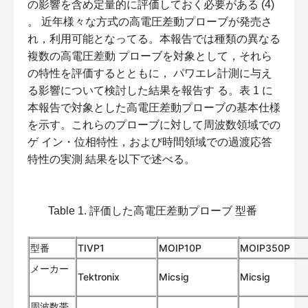
の影響を含め定量的に評価しておく必要がある (4)
。 近年様々な方式の高電圧差動プローブが発売さ
れ，利用可能となってる。本報告では種類の異なる
複数の高電圧差動 プローブを対象として，それら
の特性を評価するとともに， パワエレ計測に与え
る影響について検討した結果を報告す る。表 1 に
本報告で対象とした高電圧差動プローブの基本仕様
を示す。これらのプローブに対して周波数領域での
ゲ イン・位相特性，および時間領域での過渡応答
特性の実測 結果を以下で述べる。
Table 1. 評価した高電圧差動プローブ 型番
型番
TIVP1
MOIP10P
MOIP350P
メーカー
Tektronix
Micsig
Micsig
周波数帯