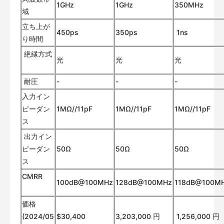
1GHz
1GHz
350MHz
域
立ち上が
450ps
350ps
1ns
り時間
絶縁方式
光
光
光
耐圧
-
-
-
入力イン
ピーダン
1MΩ//11pF
1MΩ//11pF
1MΩ//11pF
ス
出力イン
ピーダン
50Ω
50Ω
50Ω
ス
CMRR
100dB@100MHz
128dB@100MHz
118dB@100M
価格
(2024/05
$30,400
3,203,000 円
1,256,000 円