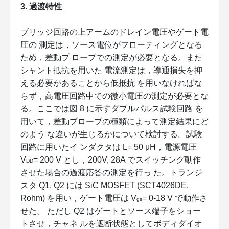
3. 過渡特性
ブリッジ回路の上アームのドレイン電圧やゲート電
圧の 測定は，ソース電位がフローティングとなる
ため，差動プ ローブでの測定が必要となる。また
シャント抵抗を用いた 電流測定は，導通損失を抑
える必要があることから低抵抗 を用いなければな
らず，高電圧回路中での微小電圧の測定が必要とな
る。ここでは図 8 に示すダブルパルス試験回路 を
用いて，差動プローブの種類によって測定結果にど
のよう な違いが生じるかについて検討する。試験
回路に用いたイ ンダクタは L= 50 μH，電源電圧
V
= 200 V とし，200V, 28A でスイッチング動作
DD
させた場合の過渡応答の測定を行っ た。トランジ
スタ Q1, Q2 には SiC MOSFET (SCT4026DE,
Rohm) を用い，ゲート電圧は V
= 0-18 V で動作さ
gs
せた。 ただし Q2 はゲートとソース端子をショー
トさせ，チャネ ルを遮断状態としてボディダイオ