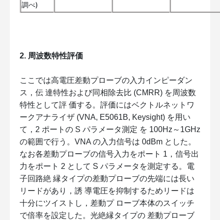
調べ)
2. 周波数特性評価
ここでは高電圧差動プローブの入力インピーダン
ス，伝 達特性および同相除去比 (CMRR) を周波数
特性として評 価する。評価にはベクトルネットワ
ークアナライザ (VNA, E5061B, Keysight) を用い
て，2 ポートの S パラメータ測定 を 100Hz～1GHz
の範囲で行う。VNA の入力信号は 0dBm とした。
なお各差動プローブの信号入力をポート 1，信号出
力をポート 2 として S パラメータを測定する。電
子回路絶 縁タイプの差動プローブの先端には長い
リードがあり，誘 導電圧を抑制するためリードは
十分にツイストし，差動プ ローブ本体のスイッチ
で倍率を設定した。光絶縁タイプの 差動プローブ