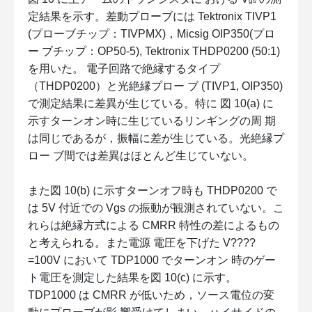
gs
定結果を示す。差動プローブには Tektronix TIVP1
(プローブチップ：TIVPMX)，Micsig OIP350(プロ
ー ブチップ：OP50-5), Tektronix THDP0200 (50:1)
を用いた。 電子回路で絶縁するタイプ
（THDP0200）と光絶縁プロー ブ (TIVP1, OIP350)
で測定結果に差異が生じている。特に 図 10(a) に
示すターンオン時に生じているリンギングの周 期
は同じであるが，振幅に差が生じている。光絶縁プ
ロー ブ間では差異はほとんど生じていない。
また図 10(b) に示すターンオフ時も THDP0200 で
は 5V 付近での Vgs の振動が観測されていない。こ
れらは絶縁方式による CMRR 特性の差によるもの
と考えられる。また電源 電圧を下げた V????
=100V において TDP1000 でターンオン 時のゲー
ト電圧を測定した結果を図 10(c) に示す。
TDP1000 は CMRR が低いため，ソース電位の変