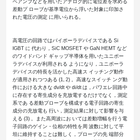
ペアンプなどを用いたアナログ的に電位差を求める
差動プ ローブが基準電位から浮いた対象に印加さ
れた電圧の測定 に用いられる。
高電圧の回路ではバイポーラデバイスである Si
IGBT に 代わり，SiC MOSFET や GaN HEMT など
のワイドバンド ギャップ半導体を用いたユニポー
ラデバイスが利用される ようになり，ユニポーラ
デバイスの特長を活かした高速ス イッチング動作
が適用されつつある (1, 2) 。高速なスイッチ ング動
作における大きな dv/dt や di/dt は，パワエレ回路中
に存在する寄生成分を充放電するだけでなく，測定
系であ る差動プローブを構成する電子回路の寄生
成分の充放電も 行い，測定結果に対して影響を与
える (3) 。また高周波にお いては差動増幅を行う電
子回路のゲイン・位相の特性を周 波数に対して平
坦に維持することは難しく，プローブの先 端部分