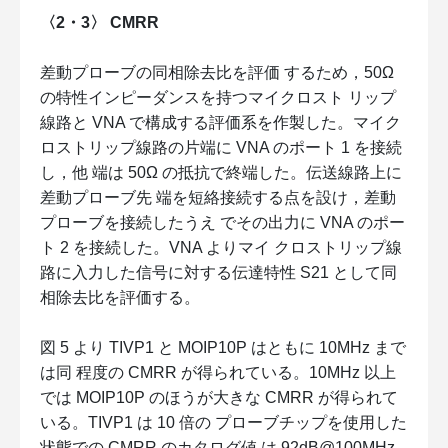
〈2・3〉 CMRR
差動プローブの同相除去比を評価 するため，50Ω
の特性インピーダンスを持つマイクロスト リップ
線路と VNA で構成する評価系を作製した。マイク
ロストリップ線路の片端に VNA のポート 1 を接続
し，他 端は 50Ω の抵抗で終端した。伝送線路上に
差動プローブ先 端を短絡接続する点を設け，差動
プローブを接続したうえ でその出力に VNA のポー
ト 2 を接続した。VNA よりマイ クロストリップ線
路に入力した信号に対する伝達特性 S21 として同
相除去比を評価する。
図 5 より TIVP1 と MOIP10P はともに 10MHz まで
は同 程度の CMRR が得られている。10MHz 以上
では MOIP10P のほうが大きな CMRR が得られて
いる。TIVP1 は 10 倍の プローブチップを使用した
状態での CMRR のカタログ値 は 92dB@100MHz