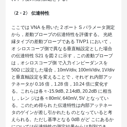
〈2・2〉 伝達特性
ここでは VNA を用いた 2 ポート S パラメータ測定
から，差動プローブの伝達特性を評価する。 光絶
縁タイプの差動プローブである TIVP1 において，
オ シロスコープ側で異なる垂直軸設定とした場合
の伝達特性 S21 を図 2 に示す，この差動プローブ
は，オシロスコープ側 で入力インピーダンスを
50Ω に設定した場合，10mV/div, 100mV/div, 1V/div
と垂直軸設定を変えることで，それぞ れ内部アッ
テネータが 0.16 倍，1.28 倍，10.24 倍に変化す
る。これらは各々-15.9dB, 2.14dB, 20.2dB に相当
し，レン ジは各々80mV, 640mV, 5V となってい
る。このため得られ た伝達特性は内部アッテネー
タのゲインが差し引かれたも のとなっていると考
えられる。ただし基準となる 0dB がど こにあるか
については伝達特性の測定結果からは判別でき