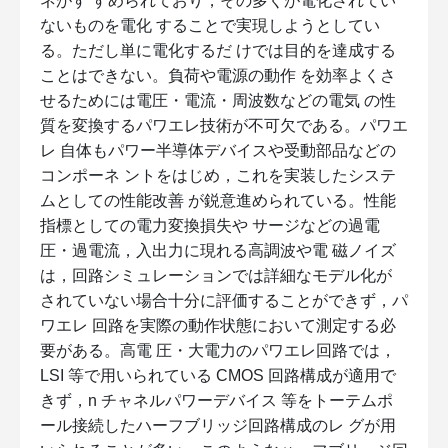
ネがす すめられており，その多くが電化されてい
ないものを電化 することで実現しようとしてい
る。ただし単に電化するだ けでは目的を達成する
ことはできない。負荷や電源の動作 を効率よくさ
せるためには電圧・電流・周波数などの電気 の性
質を変換するパワエレ技術が不可欠である。パワエ
レ 自体もパワー半導体デバイスや受動部品などの
コンポーネ ントをはじめ，これを実装したシステ
ムとしての性能改善 が鋭意進められている。性能
指標としての電力変換損失や サージなどの過電
圧・過電流，入出力に現れる高調波や電 磁ノイズ
は，回路シミュレーションでは詳細なモデル化が
されていない場合十分に評価することができず，パ
ワエレ 回路を実際の動作状態において測定する必
要がある。高電 圧・大電力のパワエレ回路では，
LSI 等で用いられている CMOS 回路構成が適用で
きず，n チャネルパワーデバイス 等をトーテムポ
ール接続したハーフブリッジ回路構成のレ グが用