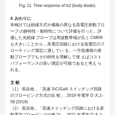
Fig. 11. Time response of Is2 (body diode).
4. おわりに
本検討では絶縁方式や価格の異なる高電圧差動プロ
ーブ の静特性・動特性について評価を行った。評
価した光絶縁 プローブは周波数帯域が広く CMRR
も大きいことから，高電圧回路における低電圧のフ
ローティング測定に適してい る。一方低価格の差
動プローブでもその特性を理解して使 えばコスト
パフォーマンスの良い測定が可能であると考え ら
れる。
文 献
（1） 長浜他，「高速 SiC/GaN スイッチング回路
のプロービング方式の比 較」, 2019 年電学 D 大,1-
59 (2019)
（2） 長浜他，「高速スイッチング回路における差
動電流プロービングの検 討」, 2021 年電学 D 大,1-