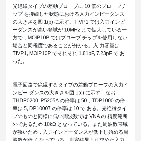
光絶縁タイプの差動プローブに 10 倍のプローブチ
ップ を接続した状態における入力インピーダンス
の大きさを図 1(b) に示す。TIVP1 では入力インピ
ーダンスが高い領域が 10MHz まで拡大している一
方で，MOIP10P ではプローブ チップを使用しない
場合と同程度であることが分かる。入 力容量は
TIVP1, MOIP10P でそれぞれ 1.81pF, 7.23pF で あ
った。
電子回路で絶縁するタイプの差動プローブの入力イ
ンピー ダンスの大きさを図 1(c) に示す。なお
THDP0200, P5205A の倍率は 50，TDP1000 の倍
率は 5, DP10007 の倍率は 10 で ある。光絶縁タイ
プのものと同様に低い周波数では VNA の 精度範囲
外であるため 10kΩ となっている。また周波数帯域
が狭いため，入力インピーダンスが低下し始める周
波数が低 くなっている。測定結果より求めた入力