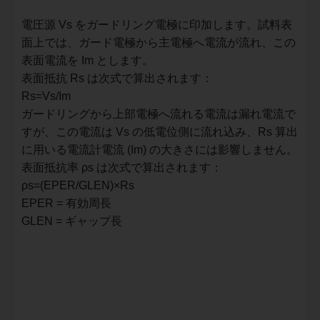
電圧源 Vs をガードリング電極に印加します。試料表
面上では、ガード電極から主電極へ電流が流れ、この
表面電流を Im とします。
表面抵抗 Rs は次式で算出されます：
R
s
=
V
s/Im
​ガードリングから上部電極へ流れる電流は漏れ電流で
すが、この電流は Vs の低電位側に流れ込み、Rs 算出
に用いる電流計電流 (Im) の大きさには影響しません。
表面抵抗率 ρs は次式で算出されます：
ρ
s
=(
EPER
​/
G
L
EN)
×
R
s
EPER = 有効周長
GLEN = ギャップ長