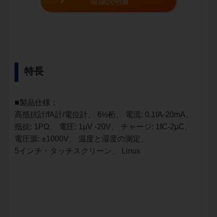
取扱説明書
特長
■製品仕様：
高抵抗計/fA計/電位計、 6½桁、 電流: 0.1fA-20mA、
抵抗: 1PΩ、 電圧: 1μV -20V、 チャージ: 1fC-2μC、
電圧源: ±1000V、 温度と湿度の測定、
5インチ・タッチスクリーン、 Linux