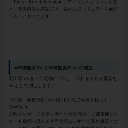
「Tools – Error Information」アイコンをクリックする
と、警告情報を確認でき、案内に従ってエラーを解消
することができます。
■体積抵抗 Rv と体積抵抗率 ρv の測定
電圧源 Vs を上部電極に印加し、試料を流れる電流を
Im として測定します。
その後、体積抵抗 Rv は以下の式で算出されます：
R
v
=
V
s/
I
m
​試料からガード電極へ流れる大電流や、上部電極から
ガード電極へ流れる表面電流はいずれも漏れ電流です