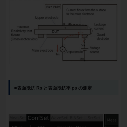
■
表面抵抗 Rs と表面抵抗率 ρs の測定