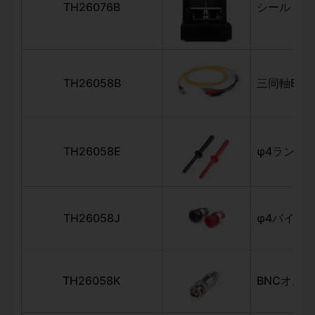
TH26076B
シールドボ
TH26058B
三同軸BN
TH26058E
φ4ランタ
TH26058J
φ4バイン
TH26058K
BNCオス-