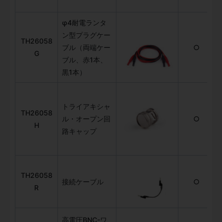
φ4耐電ランタ
ン型プラグケー
TH26058
ブル（両端ケー
○
G
ブル、赤1本、
黒1本）
トライアキシャ
TH26058
ル・オープン回
○
H
路キャップ
TH26058
接続ケーブル
○
R
高電圧BNC-ワ