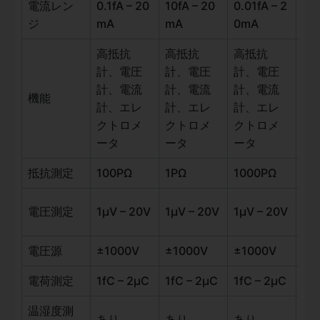
電流レン
0.1fA – 20
10fA – 20
0.01fA – 2
0.1
ジ
mA
mA
0mA
mA
高抵抗
高抵抗
高抵抗
計、電圧
計、電圧
計、電圧
計、電流
計、電流
計、電流
機能
電
計、エレ
計、エレ
計、エレ
クトロメ
クトロメ
クトロメ
ータ
ータ
ータ
抵抗測定
100PΩ
1PΩ
1000PΩ
–
電圧測定
1µV – 20V
1µV – 20V
1µV – 20V
–
電圧源
±1000V
±1000V
±1000V
–
電荷測定
1fC – 2µC
1fC – 2µC
1fC – 2µC
–
温湿度測
あり
あり
あり
–