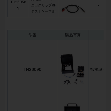
TH26058
ニ口クリップRF
×
S
テストケーブル
型番
製品写真
TH26090
抵抗率測定