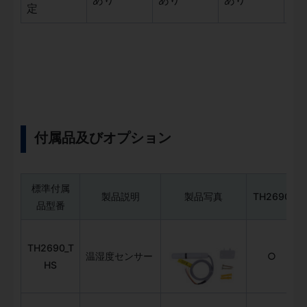
定
付属品及びオプション
標準付属
製品説明
製品写真
TH2690
品型番
TH2690_T
温湿度センサー
○
HS