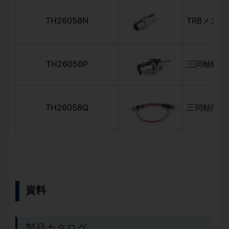
TH26058N
TRBメス-
TH26058P
三同軸BN
TH26058Q
三同軸同軸
資料
製品カタログ