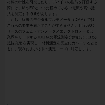
材料の特性を研究したり、デバイスの性能を評価する
際には、fAやEΩといった極めて小さい電流や高い抵
抗を測定する必要があります。
しかし、従来のデジタルマルチメータ（DMM）では
これらの要求を満たすことができません。TH2690シ
リーズのフェムトアンメータ／エレクトロメータは、
業界をリードする 0.01 fAの電流測定分解能 と 3EΩの
抵抗測定 を実現し、材料測定を完全にカバーするとと
もに、現在および将来の測定ニーズに対応します。