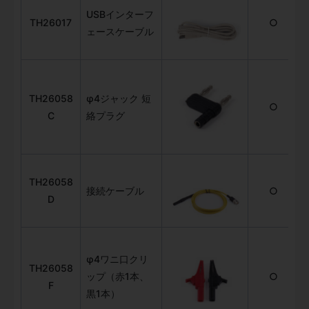
USBインターフ
TH26017
○
ェースケーブル
TH26058
φ4ジャック 短
○
C
絡プラグ
TH26058
接続ケーブル
○
D
φ4ワニ口クリ
TH26058
ップ（赤1本、
○
F
黒1本）