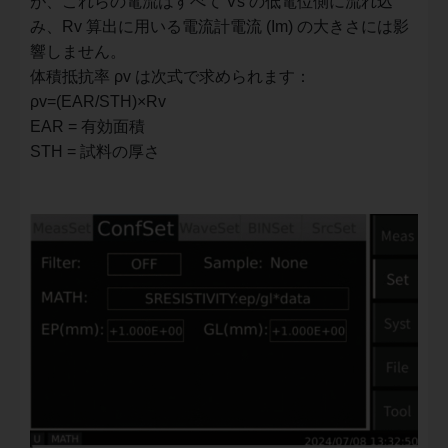
が、これらの電流はすべて Vs の低電位側に流れ込
み、Rv 算出に用いる電流計電流 (Im) の大きさには影
響しません。
体積抵抗率 ρv は次式で求められます：
ρ
v
=(
E
A
R
​/
ST
H)
×
R
v
EAR = 有効面積
STH = 試料の厚さ