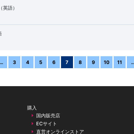
ル（英語）
語
…
3
4
5
6
7
8
9
10
11
購入
国内販売店
ECサイト
直営オンラインストア